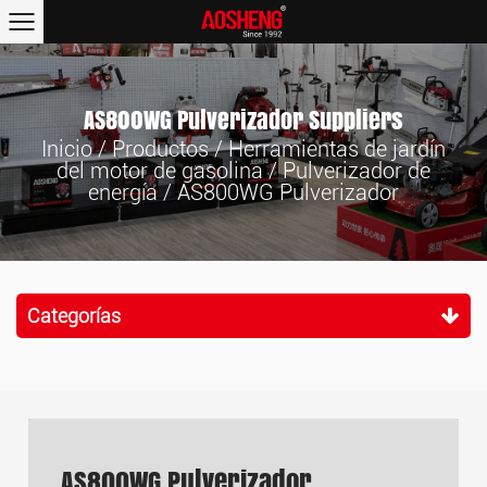
AS800WG Pulverizador Suppliers
Inicio
/
Productos
/
Herramientas de jardín
del motor de gasolina
/
Pulverizador de
energía
/
AS800WG Pulverizador
Categorías
AS800WG Pulverizador