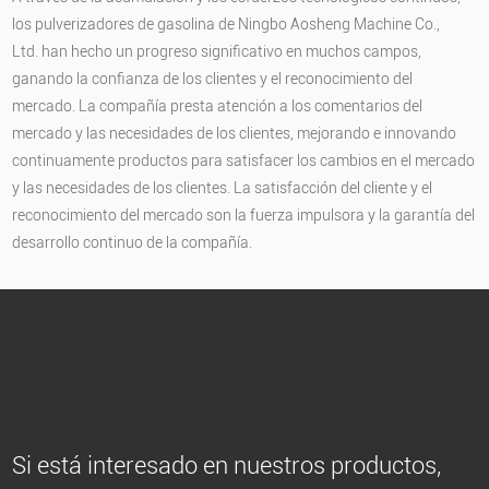
los pulverizadores de gasolina de Ningbo Aosheng Machine Co.,
Ltd. han hecho un progreso significativo en muchos campos,
ganando la confianza de los clientes y el reconocimiento del
mercado. La compañía presta atención a los comentarios del
mercado y las necesidades de los clientes, mejorando e innovando
continuamente productos para satisfacer los cambios en el mercado
y las necesidades de los clientes. La satisfacción del cliente y el
reconocimiento del mercado son la fuerza impulsora y la garantía del
desarrollo continuo de la compañía.
Si está interesado en nuestros productos,