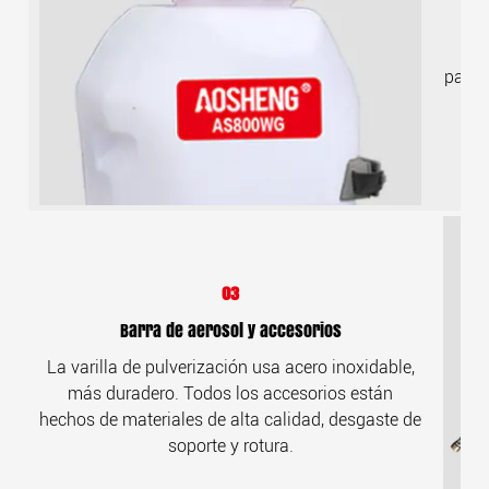
Gra
pantal
03
Barra de aerosol y accesorios
La varilla de pulverización usa acero inoxidable,
más duradero. Todos los accesorios están
hechos de materiales de alta calidad, desgaste de
soporte y rotura.