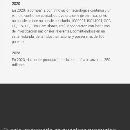
2020
En 2020, la compañía, con innovación tecnológica continua y un
estricto control de calidad, obtuvo una serie de certificaciones
nacionales e internacionales (incluidas ISO9001, ISO14001, CCC,
CE, EPA, GS, Euro II emisiones, etc.), y cooperaron con institutos
de investigación nacionales relevantes, convirtiéndose en un
setter estándar de la industria nacional y poseer más de 100
patentes.
2023
En 2023, el valor de producción de la compañía alcanzó los 250
millones.