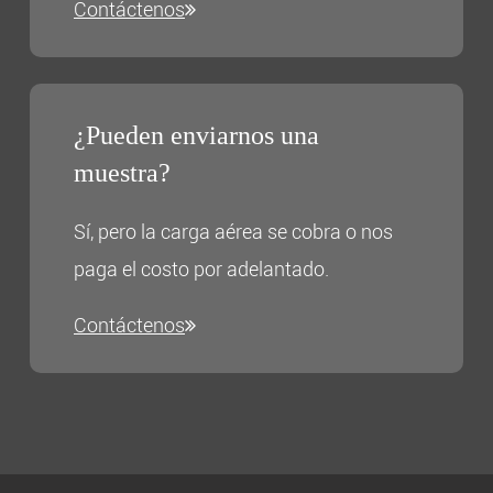
Contáctenos
¿Pueden enviarnos una
muestra?
Sí, pero la carga aérea se cobra o nos
paga el costo por adelantado.
Contáctenos