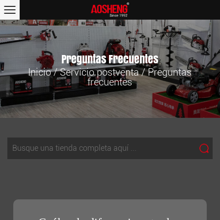
Preguntas Frecuentes
Inicio
/
Servicio postventa
/
Preguntas
frecuentes