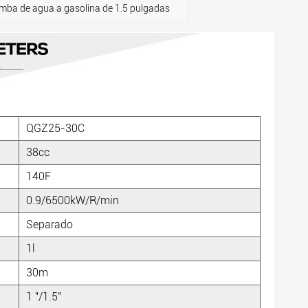
 de agua a gasolina de 1.5 pulgadas
QGZ25-30C
38cc
140F
0.9/6500kW/R/min
Separado
1l
30m
1 "/1.5"