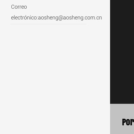
Correo
electrónico:
aosheng@aosheng.com.cn
Por