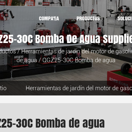
COMPAÑÍA
PRODUCTOS
SOLUC
Z25-30C Bomba De Agua Suppli
ductos
/
Herramientas de jardín del motor de gasol
de agua
/
QGZ25-30C Bomba de agua
tio
Herramientas de jardín del motor de gaso
Z25-30C Bomba de agua