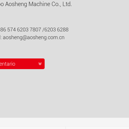
o Aosheng Machine Co., Ltd.
0086 574 6203 7807 /6203 6288
l:
aosheng@aosheng.com.cn
ntario