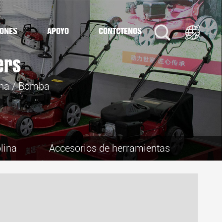
IONES
APOYO
CONTÁCTENOS
ers
ina
/
Bomba
lina
Accesorios de herramientas