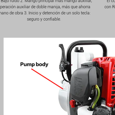
 Bajo ruido 2. Mango principal más mango auxiliar,
El c
peración auxiliar de doble manija, más que ahorra
con R
ano de obra 3. Inicio y detención de un solo tecla:
seguro y confiable.