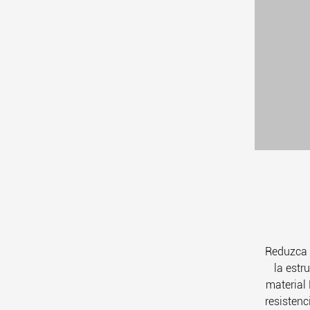
Reduzca e
la estr
material 
resistenci