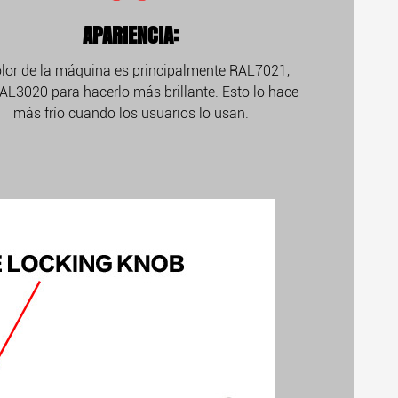
APARIENCIA:
olor de la máquina es principalmente RAL7021,
AL3020 para hacerlo más brillante. Esto lo hace
más frío cuando los usuarios lo usan.