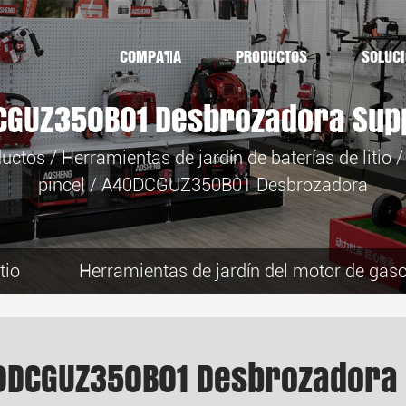
COMPAÑÍA
PRODUCTOS
SOLUC
CGUZ350B01 Desbrozadora Supp
ductos
/
Herramientas de jardín de baterías de litio
pincel
/
A40DCGUZ350B01 Desbrozadora
tio
Herramientas de jardín del motor de gaso
0DCGUZ350B01 Desbrozadora