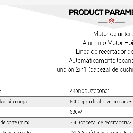
Motor delanter
Aluminio Motor Hoi
Línea de recortador d
Automáticamente tocand
Función 2in1 (cabezal de cuchi
o
A40DCGUZ350B01
dad sin carga
6000 rpm de alta velocidad/5
680W
de corte (mm)
350 (cabezal de recortador)/2
 línea de corte
①2.3 (mm) Línea de giro de 