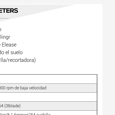
o
lingr
e Elease
o el suelo
lla/recortadora)
000 rpm de baja velocidad
54 (3tblade)
nylon② 1.6mmxφ254 cuchilla