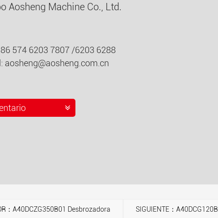
o Aosheng Machine Co., Ltd.
0086 574 6203 7807 /6203 6288
l:
aosheng@aosheng.com.cn
ntario
OR：A40DCZG350B01 Desbrozadora
SIGUIENTE：A40DCG120B0