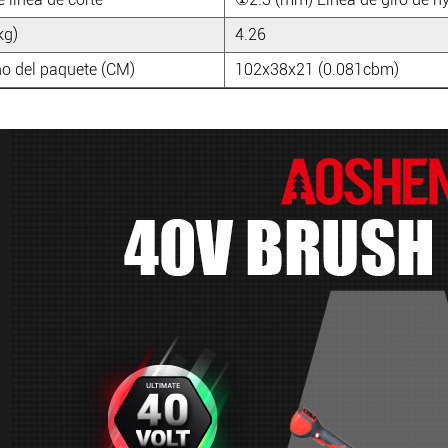
kg)
4.26
 del paquete (CM)
102x38x21 (0.081cbm)