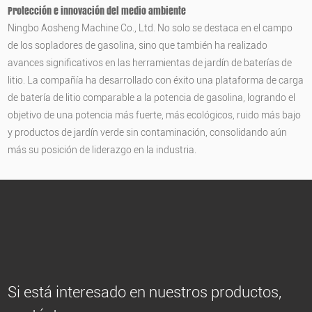
Protección e innovación del medio ambiente
Ningbo Aosheng Machine Co., Ltd. No solo se destaca en el campo
de los sopladores de gasolina, sino que también ha realizado
avances significativos en las herramientas de jardín de baterías de
litio. La compañía ha desarrollado con éxito una plataforma de carga
de batería de litio comparable a la potencia de gasolina, logrando el
objetivo de una potencia más fuerte, más ecológicos, ruido más bajo
y productos de jardín verde sin contaminación, consolidando aún
más su posición de liderazgo en la industria.
Si está interesado en nuestros productos,