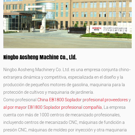
Ningbo Aosheng Machine Co., Ltd.
Ningbo Aosheng Machinery Co. Ltd. es una empresa conjunta chino-
extranjera dinámica y competitiva, especializada en el diseño y la
producción de pequeños motores de gasolina, maquinaria para la
protección de cultivos y maquinaria de jardinería.
Como profesional
China EB1800 Soplador profesional proveedores
y
al por mayor EB1800 Soplador profesional compañía
, La empresa
cuenta con más de 1000 centros de mecanizado profesionales,
incluyendo centros de mecanizado CNC, máquinas de fundición a
presión CNC, máquinas de moldeo por inyección y otra maquinaria