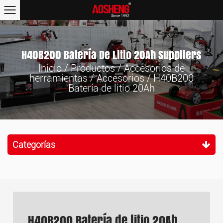
H40B200 Batería De Litio 20Ah Suppliers
Inicio
/
Productos
/
Accesorios de
herramientas
/
Accesorios
/
H40B200
Batería de litio 20Ah
Categorías
H40B200 Batería de litio 20Ah