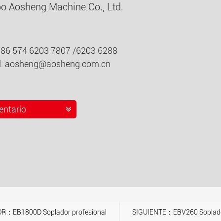
o Aosheng Machine Co., Ltd.
0086 574 6203 7807 /6203 6288
l:
aosheng@aosheng.com.cn
ntario
R：EB1800D Soplador profesional
SIGUIENTE：EBV260 Soplador