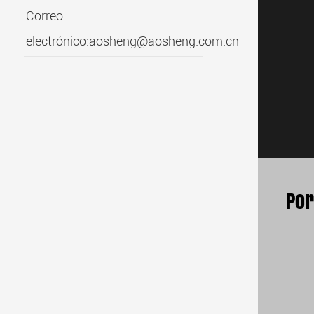
Correo
electrónico:
aosheng@aosheng.com.cn
Por