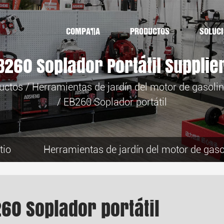
COMPAÑÍA
PRODUCTOS
SOLUC
B260 Soplador Portátil Supplie
uctos
/
Herramientas de jardín del motor de gasoli
/
EB260 Soplador portátil
tio
Herramientas de jardín del motor de gaso
60 Soplador portátil