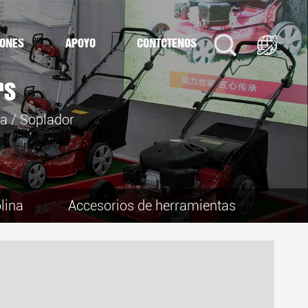
IONES
APOYO
CONTÁCTENOS
rs
na
/
Soplador
lina
Accesorios de herramientas