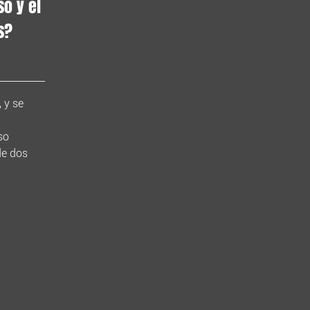
so y el
s?
 y se
so
de dos