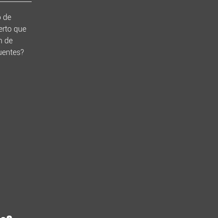
o de
rto que
n de
uentes?