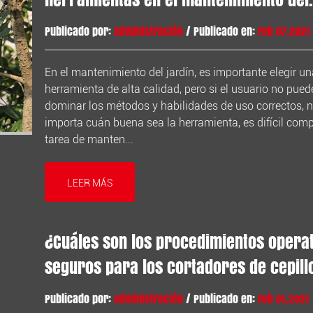
jardín?
Publicado por:
administración
/ Publicado en:
Feb 07,2021
En el mantenimiento del jardín, es importante elegir u
herramienta de alta calidad, pero si el usuario no pued
dominar los métodos y habilidades de uso correctos, 
importa cuán buena sea la herramienta, es difícil comp
tarea de manten...
LEER MÁS
¿Cuáles son los procedimientos opera
seguros para los cortadores de cepill
Publicado por:
administración
/ Publicado en:
Feb 01,2021