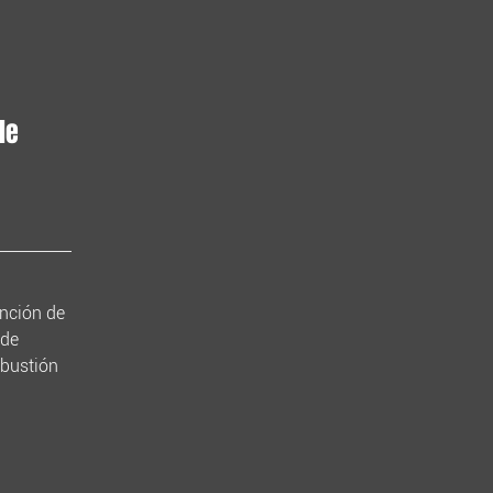
de
ención de
 de
mbustión