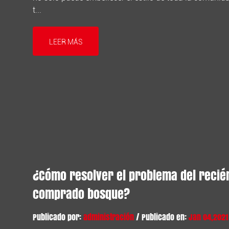
t...
LEER MÁS
¿Cómo resolver el problema del recié
comprado bosque?
Publicado por:
administración
/ Publicado en:
Jan 04,2021