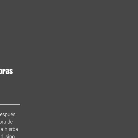
doras
después
ora de
la hierba
d, sino