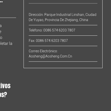
Dirección: Parque Industrial Linshan, Ciudad
De Yuyao, Provincia De Zhejiang, China
na
Teléfono: 0086 574 6203 7807
e
no
Fax: 0086 574 6203 7807
letar la
Correo Electrónico:
Aosheng@aosheng.com.cn
tivos
os?