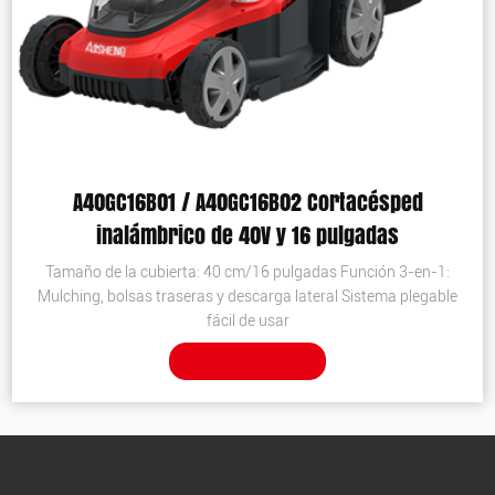
A40GC16B01 / A40GC16B02 Cortacésped
inalámbrico de 40V y 16 pulgadas
Tamaño de la cubierta: 40 cm/16 pulgadas Función 3-en-1:
Mulching, bolsas traseras y descarga lateral Sistema plegable
fácil de usar
VER DETALLES