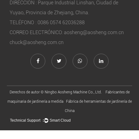
DIRECCIÓN : Parque Industrial Linshan, Ciudad de
Yuyao, Provincia de Zhejiang, China.
TELÉFONO : 0086 0574 62036288
CORREO ELECTRÓNICO:
aosheng@aosheng.com.cn
chuck@aosheng.com.cn
Derechos de autor ©
Ningbo Aosheng Machine Co., Ltd.
Fabricantes de
maquinaria de jardinería a medida
Fábrica de herramientas de jardinería de
China
Technical Support ：
Smart Cloud