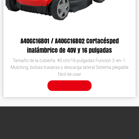
A40GC16B01 / A40GC16B02 Cortacésped
inalámbrico de 40V y 16 pulgadas
Tamaño de la cubierta: 40 cm/16 pulgadas Función 3-en-1:
Mulching, bolsas traseras y descarga lateral Sistema plegable
fácil de usar
VER DETALLES