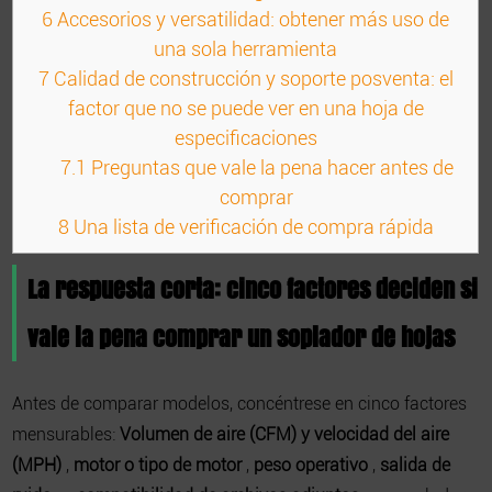
6
Accesorios y versatilidad: obtener más uso de
una sola herramienta
7
Calidad de construcción y soporte posventa: el
factor que no se puede ver en una hoja de
especificaciones
7.1
Preguntas que vale la pena hacer antes de
comprar
8
Una lista de verificación de compra rápida
La respuesta corta: cinco factores deciden si
vale la pena comprar un soplador de hojas
Antes de comparar modelos, concéntrese en cinco factores
mensurables:
Volumen de aire (CFM) y velocidad del aire
(MPH)
,
motor o tipo de motor
,
peso operativo
,
salida de