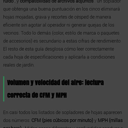
ruido
, y
compatibilidad de archivos adjuntos
. un
soplador
que obtenga una buena puntuación en los cinco eliminará
hojas mojadas, grava y recortes de césped de manera
eficiente sin agotar al operador ni generar quejas de los
vecinos. Todo lo demás (color, estilo de marca o paquetes
de accesorios) es secundario a estas cifras de rendimiento.
El resto de esta guía desglosa cómo leer correctamente
cada hoja de especificaciones y aplicarla a condiciones
reales de jardín.
Volumen y velocidad del aire: lectura
correcta de CFM y MPH
En casi todos los listados de sopladores de hojas aparecen
dos números:
CFM (pies cúbicos por minuto)
y
MPH (millas