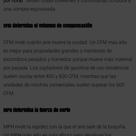
por hora)
. Miden cosas diferentes y confundirlas conduce a
una compra equivocada.
CFM determina el volumen de compensación
CFM mide cuánto aire mueve la unidad. Un CFM más alto
es mejor para propiedades grandes o montones de
escombros pesados ​​y húmedos porque mueve más material
por pasada. Los sopladores de gasolina de uso residencial
suelen oscilar entre 400 y 600 CFM, mientras que las
unidades de mochila comerciales suelen superar los 600
CFM.
MPH determina la fuerza de corte
MPH mide la rapidez con la que el aire sale de la boquilla.
Un MPH más alto es más eficaz para desalojar los