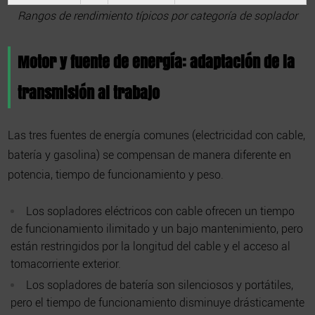
Rangos de rendimiento típicos por categoría de soplador
Motor y fuente de energía: adaptación de la
transmisión al trabajo
Las tres fuentes de energía comunes (electricidad con cable,
batería y gasolina) se compensan de manera diferente en
potencia, tiempo de funcionamiento y peso.
Los sopladores eléctricos con cable ofrecen un tiempo
de funcionamiento ilimitado y un bajo mantenimiento, pero
están restringidos por la longitud del cable y el acceso al
tomacorriente exterior.
Los sopladores de batería son silenciosos y portátiles,
pero el tiempo de funcionamiento disminuye drásticamente