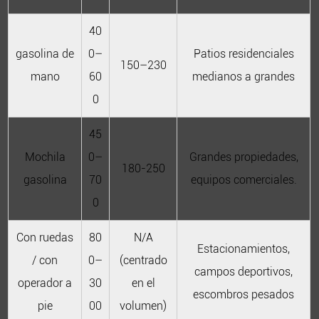
40
gasolina de
0–
Patios residenciales
150–230
mano
60
medianos a grandes
0
45
Mochila
0–
Grandes propiedades,
180-250
gasolina
70
equipos comerciales.
0
Con ruedas
80
N/A
Estacionamientos,
/ con
0–
(centrado
campos deportivos,
operador a
30
en el
escombros pesados
pie
00
volumen)