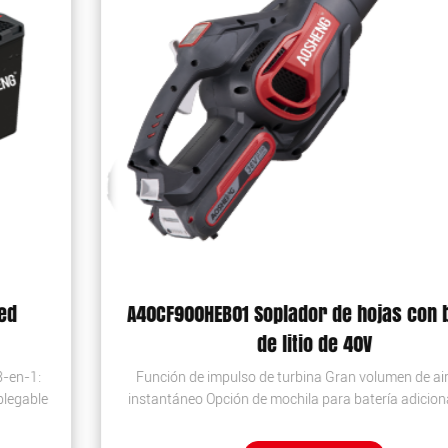
A40CF900HEB01 Soplador de hojas con batería
de litio de 40V
Función de impulso de turbina Gran volumen de aire Inicio
instantáneo Opción de mochila para batería adicional Power