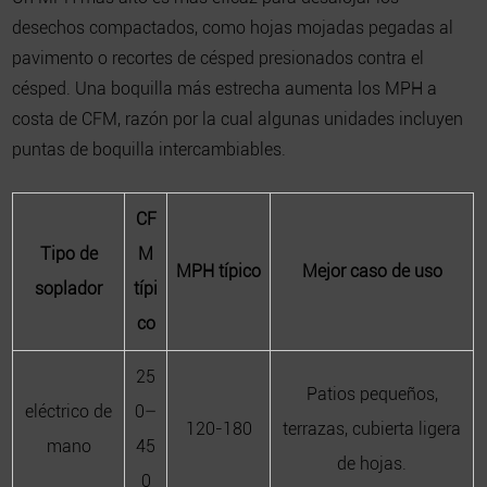
desechos compactados, como hojas mojadas pegadas al
pavimento o recortes de césped presionados contra el
césped. Una boquilla más estrecha aumenta los MPH a
costa de CFM, razón por la cual algunas unidades incluyen
puntas de boquilla intercambiables.
CF
Tipo de
M
MPH típico
Mejor caso de uso
soplador
típi
co
25
Patios pequeños,
eléctrico de
0–
120-180
terrazas, cubierta ligera
mano
45
de hojas.
0