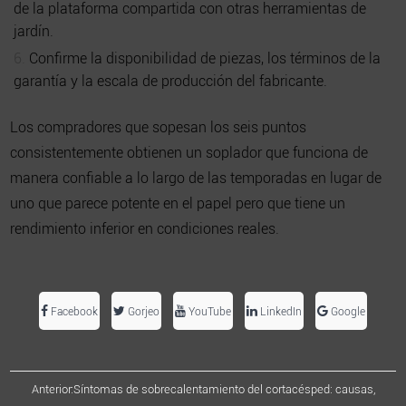
de la plataforma compartida con otras herramientas de
jardín.
Confirme la disponibilidad de piezas, los términos de la
garantía y la escala de producción del fabricante.
Los compradores que sopesan los seis puntos
consistentemente obtienen un soplador que funciona de
manera confiable a lo largo de las temporadas en lugar de
uno que parece potente en el papel pero que tiene un
rendimiento inferior en condiciones reales.
Facebook
Gorjeo
YouTube
LinkedIn
Google
Anterior:Síntomas de sobrecalentamiento del cortacésped: causas,