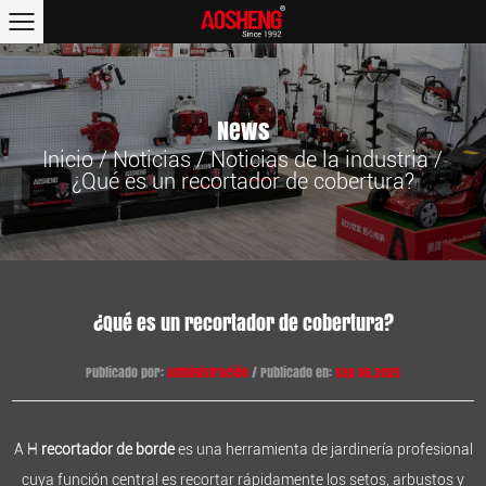
News
Inicio
/
Noticias
/
Noticias de la industria
/
¿Qué es un recortador de cobertura?
¿Qué es un recortador de cobertura?
Publicado por:
administración
/ Publicado en:
Sep 05,2025
A H
recortador de borde
es una herramienta de jardinería profesional
cuya función central es recortar rápidamente los setos, arbustos y