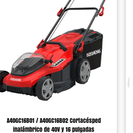
sped
A40CF900HEB01 Soplador de hojas co
as
de litio de 40V